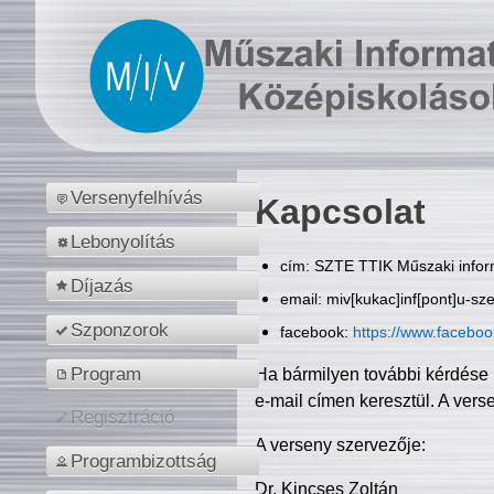
Versenyfelhívás
Kapcsolat
Lebonyolítás
cím: SZTE TTIK Műszaki inform
Díjazás
email: miv[kukac]inf[pont]u-sz
Szponzorok
facebook:
https://www.facebo
Program
Ha bármilyen további kérdése 
e-mail címen keresztül. A vers
Regisztráció
A verseny szervezője:
Programbizottság
Dr. Kincses Zoltán