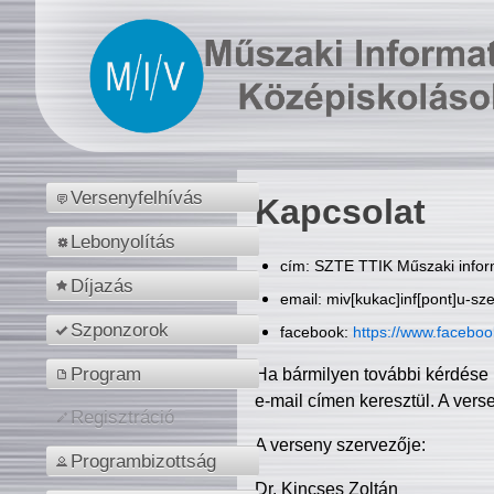
Versenyfelhívás
Kapcsolat
Lebonyolítás
cím: SZTE TTIK Műszaki inform
Díjazás
email: miv[kukac]inf[pont]u-sz
Szponzorok
facebook:
https://www.facebo
Program
Ha bármilyen további kérdése 
e-mail címen keresztül. A vers
Regisztráció
A verseny szervezője:
Programbizottság
Dr. Kincses Zoltán