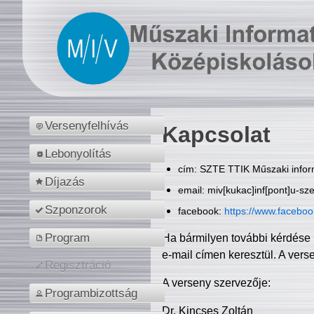
Versenyfelhívás
Kapcsolat
Lebonyolítás
cím: SZTE TTIK Műszaki inform
Díjazás
email: miv[kukac]inf[pont]u-sz
Szponzorok
facebook:
https://www.facebo
Program
Ha bármilyen további kérdése 
e-mail címen keresztül. A vers
Regisztráció
A verseny szervezője:
Programbizottság
Dr. Kincses Zoltán