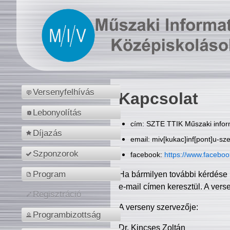
Versenyfelhívás
Kapcsolat
Lebonyolítás
cím: SZTE TTIK Műszaki inform
Díjazás
email: miv[kukac]inf[pont]u-sz
Szponzorok
facebook:
https://www.facebo
Program
Ha bármilyen további kérdése 
e-mail címen keresztül. A vers
Regisztráció
A verseny szervezője:
Programbizottság
Dr. Kincses Zoltán