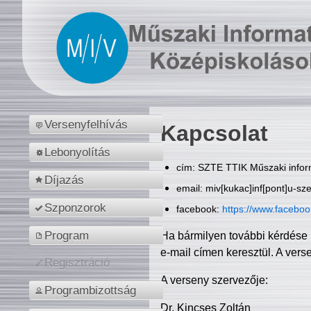
Versenyfelhívás
Kapcsolat
Lebonyolítás
cím: SZTE TTIK Műszaki inform
Díjazás
email: miv[kukac]inf[pont]u-sz
Szponzorok
facebook:
https://www.facebo
Program
Ha bármilyen további kérdése 
e-mail címen keresztül. A vers
Regisztráció
A verseny szervezője:
Programbizottság
Dr. Kincses Zoltán