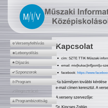
Versenyfelhívás
Kapcsolat
Lebonyolítás
cím: SZTE TTIK Műszaki inform
Díjazás
email: miv[kukac]inf[pont]u-sz
Szponzorok
facebook:
https://www.facebo
Program
Ha bármilyen további kérdése 
e-mail címen keresztül. A vers
Regisztráció
A verseny szervezője:
Programbizottság
Dr. Kincses Zoltán