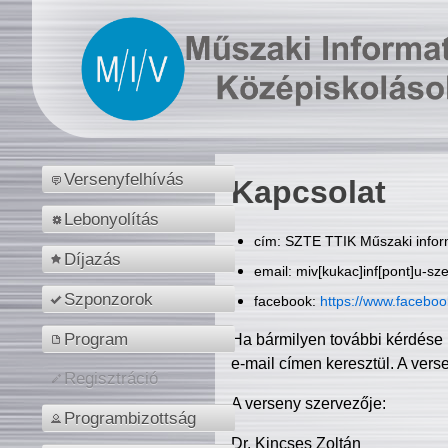
Versenyfelhívás
Kapcsolat
Lebonyolítás
cím: SZTE TTIK Műszaki inform
Díjazás
email: miv[kukac]inf[pont]u-sz
Szponzorok
facebook:
https://www.facebo
Program
Ha bármilyen további kérdése 
e-mail címen keresztül. A vers
Regisztráció
A verseny szervezője:
Programbizottság
Dr. Kincses Zoltán