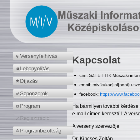
Versenyfelhívás
Kapcsolat
Lebonyolítás
cím: SZTE TTIK Műszaki inform
Díjazás
email: miv[kukac]inf[pont]u-sz
Szponzorok
facebook:
https://www.facebo
Program
Ha bármilyen további kérdése 
e-mail címen keresztül. A vers
Regisztráció
A verseny szervezője:
Programbizottság
Dr. Kincses Zoltán