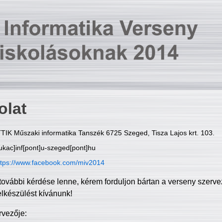
olat
TIK Műszaki informatika Tanszék 6725 Szeged, Tisza Lajos krt. 103.
ukac]inf[pont]u-szeged[pont]hu
ttps://www.facebook.com/miv2014
további kérdése lenne, kérem forduljon bártan a verseny szerve
elkészülést kívánunk!
rvezője: