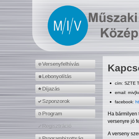
Versenyfelhívás
Kapcs
Lebonyolítás
cím: SZTE T
Díjazás
email: miv[k
Szponzorok
facebook:
h
Program
Ha bármilyen 
versenyre jó f
Regisztráció
A verseny sze
Programbizottság