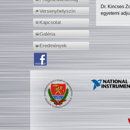
Dr. Kincses Z
Versenyhelyszín
egyetemi adju
Kapcsolat
Galéria
Eredmények