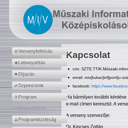
Versenyfelhívás
Kapcsolat
Lebonyolítás
cím: SZTE TTIK Műszaki inform
Díjazás
email: miv[kukac]inf[pont]u-sz
Szponzorok
facebook:
https://www.facebo
Program
Ha bármilyen további kérdése 
e-mail címen keresztül. A vers
Regisztráció
A verseny szervezője:
Programbizottság
Dr. Kincses Zoltán