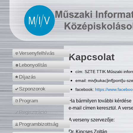
Versenyfelhívás
Kapcsolat
Lebonyolítás
cím: SZTE TTIK Műszaki inform
Díjazás
email: miv[kukac]inf[pont]u-sz
Szponzorok
facebook:
https://www.facebo
Program
Ha bármilyen további kérdése 
e-mail címen keresztül. A vers
Regisztráció
A verseny szervezője:
Programbizottság
Dr. Kincses Zoltán