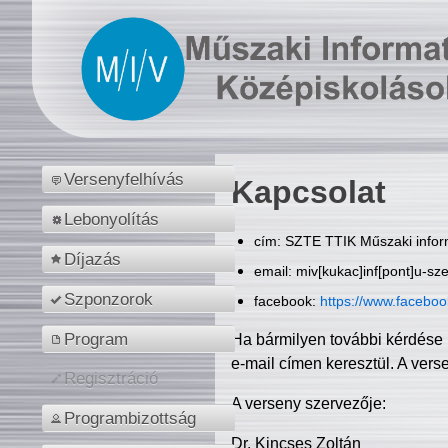
Versenyfelhívás
Kapcsolat
Lebonyolítás
cím: SZTE TTIK Műszaki inform
Díjazás
email: miv[kukac]inf[pont]u-sz
Szponzorok
facebook:
https://www.facebo
Program
Ha bármilyen további kérdése 
e-mail címen keresztül. A vers
Regisztráció
A verseny szervezője:
Programbizottság
Dr. Kincses Zoltán