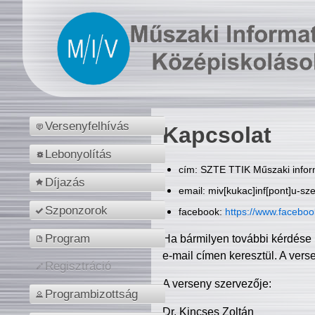
Versenyfelhívás
Kapcsolat
Lebonyolítás
cím: SZTE TTIK Műszaki inform
Díjazás
email: miv[kukac]inf[pont]u-sz
Szponzorok
facebook:
https://www.facebo
Program
Ha bármilyen további kérdése 
e-mail címen keresztül. A vers
Regisztráció
A verseny szervezője:
Programbizottság
Dr. Kincses Zoltán