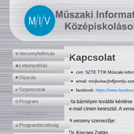
Versenyfelhívás
Kapcsolat
Lebonyolítás
cím: SZTE TTIK Műszaki inform
Díjazás
email: miv[kukac]inf[pont]u-sz
Szponzorok
facebook:
https://www.facebo
Program
Ha bármilyen további kérdése 
e-mail címen keresztül. A vers
Regisztráció
A verseny szervezője:
Programbizottság
Dr. Kincses Zoltán