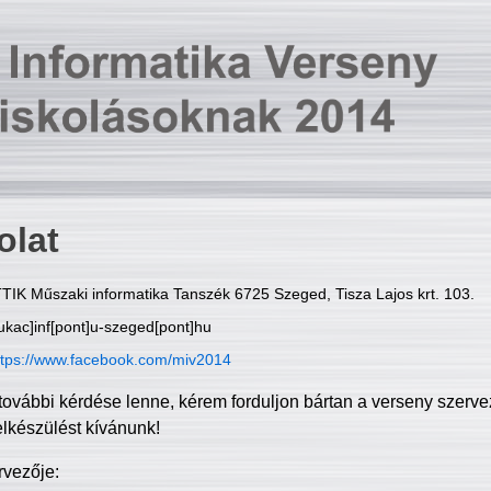
olat
TIK Műszaki informatika Tanszék 6725 Szeged, Tisza Lajos krt. 103.
ukac]inf[pont]u-szeged[pont]hu
ttps://www.facebook.com/miv2014
további kérdése lenne, kérem forduljon bártan a verseny szerve
elkészülést kívánunk!
rvezője: