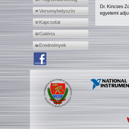
Dr. Kincses Z
Versenyhelyszín
egyetemi adju
Kapcsolat
Galéria
Eredmények