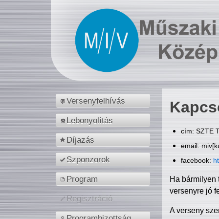
Versenyfelhívás
Kapcs
Lebonyolítás
cím: SZTE T
Díjazás
email: miv[k
Szponzorok
facebook:
h
Program
Ha bármilyen 
versenyre jó f
Regisztráció
A verseny sze
Programbizottság