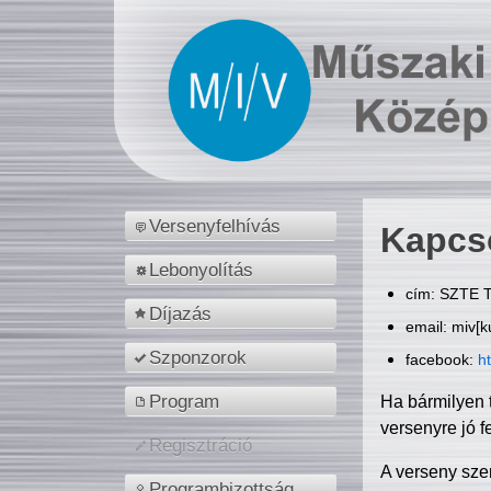
Versenyfelhívás
Kapcs
Lebonyolítás
cím: SZTE T
Díjazás
email: miv[k
Szponzorok
facebook:
h
Program
Ha bármilyen 
versenyre jó f
Regisztráció
A verseny sze
Programbizottság