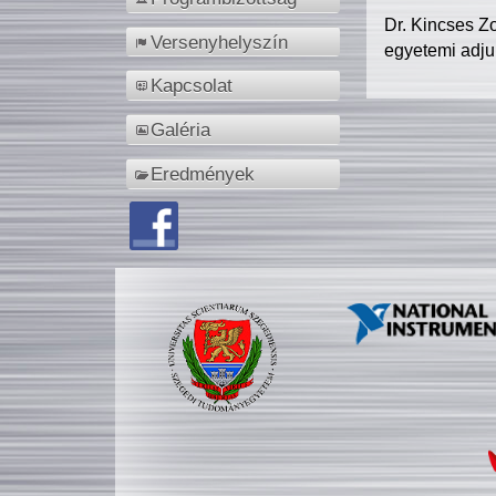
Dr. Kincses Z
Versenyhelyszín
egyetemi adju
Kapcsolat
Galéria
Eredmények