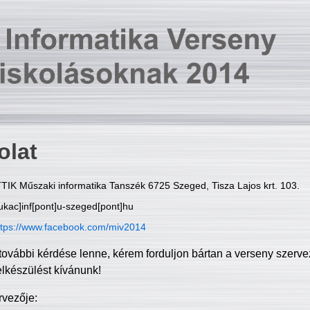
olat
TIK Műszaki informatika Tanszék 6725 Szeged, Tisza Lajos krt. 103.
ukac]inf[pont]u-szeged[pont]hu
ttps://www.facebook.com/miv2014
további kérdése lenne, kérem forduljon bártan a verseny szerve
elkészülést kívánunk!
rvezője: