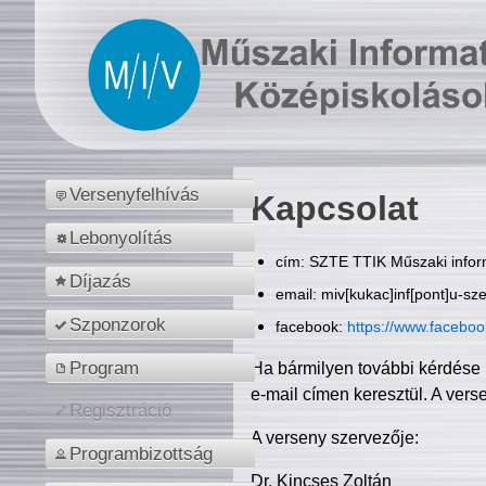
Versenyfelhívás
Kapcsolat
Lebonyolítás
cím: SZTE TTIK Műszaki inform
Díjazás
email: miv[kukac]inf[pont]u-sz
Szponzorok
facebook:
https://www.facebo
Program
Ha bármilyen további kérdése 
e-mail címen keresztül. A vers
Regisztráció
A verseny szervezője:
Programbizottság
Dr. Kincses Zoltán