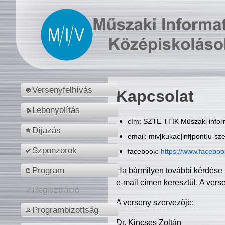
Versenyfelhívás
Kapcsolat
Lebonyolítás
cím: SZTE TTIK Műszaki inform
Díjazás
email: miv[kukac]inf[pont]u-sz
Szponzorok
facebook:
https://www.facebo
Program
Ha bármilyen további kérdése 
e-mail címen keresztül. A vers
Regisztráció
A verseny szervezője:
Programbizottság
Dr. Kincses Zoltán