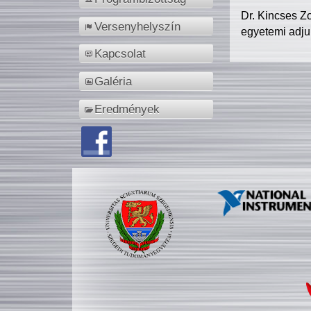
Dr. Kincses Z
Versenyhelyszín
egyetemi adju
Kapcsolat
Galéria
Eredmények