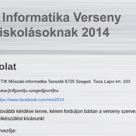
olat
TIK Műszaki informatika Tanszék 6725 Szeged, Tisza Lajos krt. 103.
ukac]inf[pont]u-szeged[pont]hu
ttps://www.facebook.com/miv2014
további kérdése lenne, kérem forduljon bártan a verseny szerve
elkészülést kívánunk!
rvezője: