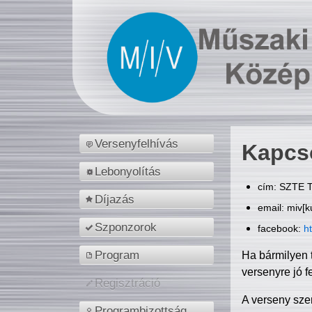
Versenyfelhívás
Kapcs
Lebonyolítás
cím: SZTE T
Díjazás
email: miv[k
Szponzorok
facebook:
h
Program
Ha bármilyen 
versenyre jó f
Regisztráció
A verseny sze
Programbizottság