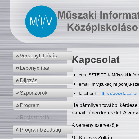
Versenyfelhívás
Kapcsolat
Lebonyolítás
cím: SZTE TTIK Műszaki inform
Díjazás
email: miv[kukac]inf[pont]u-sz
Szponzorok
facebook:
https://www.facebo
Program
Ha bármilyen további kérdése 
e-mail címen keresztül. A vers
Regisztráció
A verseny szervezője:
Programbizottság
Dr. Kincses Zoltán