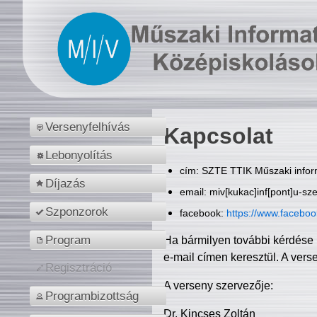
Versenyfelhívás
Kapcsolat
Lebonyolítás
cím: SZTE TTIK Műszaki inform
Díjazás
email: miv[kukac]inf[pont]u-sz
Szponzorok
facebook:
https://www.facebo
Program
Ha bármilyen további kérdése 
e-mail címen keresztül. A vers
Regisztráció
A verseny szervezője:
Programbizottság
Dr. Kincses Zoltán