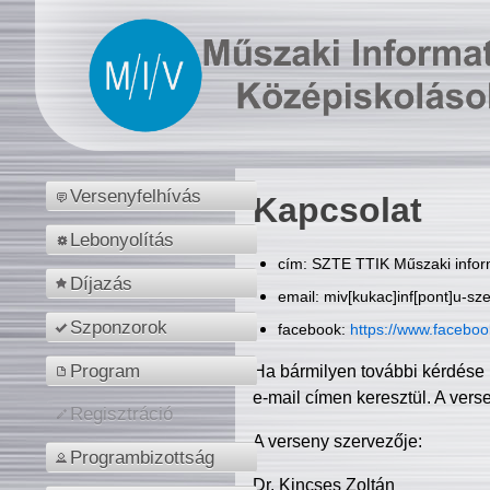
Versenyfelhívás
Kapcsolat
Lebonyolítás
cím: SZTE TTIK Műszaki inform
Díjazás
email: miv[kukac]inf[pont]u-sz
Szponzorok
facebook:
https://www.facebo
Program
Ha bármilyen további kérdése 
e-mail címen keresztül. A vers
Regisztráció
A verseny szervezője:
Programbizottság
Dr. Kincses Zoltán