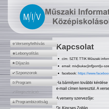
Versenyfelhívás
Kapcsolat
Lebonyolítás
cím: SZTE TTIK Műszaki inform
Díjazás
email: miv[kukac]inf[pont]u-sz
Szponzorok
facebook:
https://www.facebo
Program
Ha bármilyen további kérdése 
e-mail címen keresztül. A vers
Regisztráció
A verseny szervezője:
Programbizottság
Dr. Kincses Zoltán