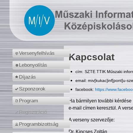
Versenyfelhívás
Kapcsolat
Lebonyolítás
cím: SZTE TTIK Műszaki inform
Díjazás
email: miv[kukac]inf[pont]u-sz
Szponzorok
facebook:
https://www.facebo
Program
Ha bármilyen további kérdése 
e-mail címen keresztül. A vers
Regisztráció
A verseny szervezője:
Programbizottság
Dr. Kincses Zoltán