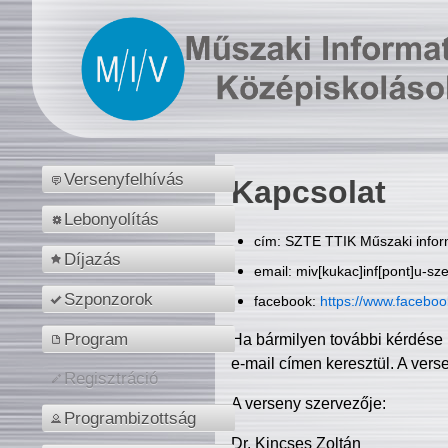
Versenyfelhívás
Kapcsolat
Lebonyolítás
cím: SZTE TTIK Műszaki inform
Díjazás
email: miv[kukac]inf[pont]u-sz
Szponzorok
facebook:
https://www.facebo
Program
Ha bármilyen további kérdése 
e-mail címen keresztül. A vers
Regisztráció
A verseny szervezője:
Programbizottság
Dr. Kincses Zoltán