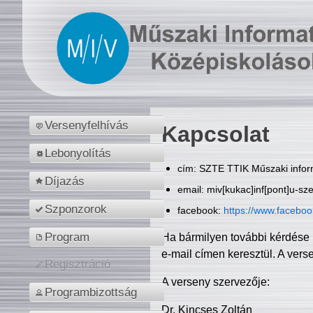
Versenyfelhívás
Kapcsolat
Lebonyolítás
cím: SZTE TTIK Műszaki inform
Díjazás
email: miv[kukac]inf[pont]u-sz
Szponzorok
facebook:
https://www.facebo
Program
Ha bármilyen további kérdése 
e-mail címen keresztül. A vers
Regisztráció
A verseny szervezője:
Programbizottság
Dr. Kincses Zoltán