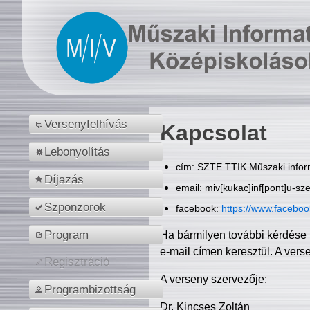
Versenyfelhívás
Kapcsolat
Lebonyolítás
cím: SZTE TTIK Műszaki inform
Díjazás
email: miv[kukac]inf[pont]u-sz
Szponzorok
facebook:
https://www.facebo
Program
Ha bármilyen további kérdése 
e-mail címen keresztül. A vers
Regisztráció
A verseny szervezője:
Programbizottság
Dr. Kincses Zoltán