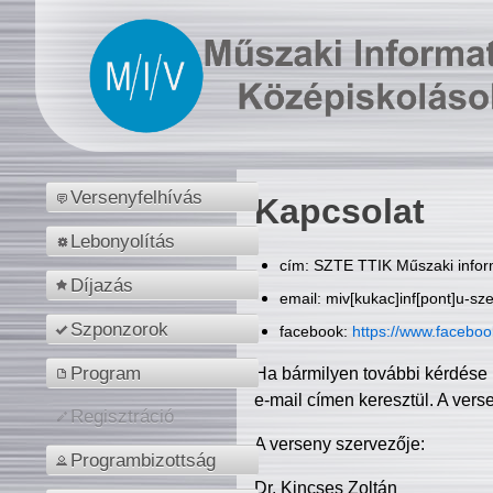
Versenyfelhívás
Kapcsolat
Lebonyolítás
cím: SZTE TTIK Műszaki inform
Díjazás
email: miv[kukac]inf[pont]u-sz
Szponzorok
facebook:
https://www.facebo
Program
Ha bármilyen további kérdése 
e-mail címen keresztül. A vers
Regisztráció
A verseny szervezője:
Programbizottság
Dr. Kincses Zoltán