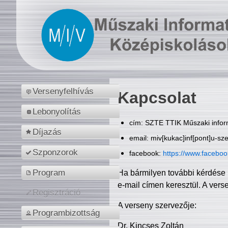
Versenyfelhívás
Kapcsolat
Lebonyolítás
cím: SZTE TTIK Műszaki inform
Díjazás
email: miv[kukac]inf[pont]u-sz
Szponzorok
facebook:
https://www.facebo
Program
Ha bármilyen további kérdése 
e-mail címen keresztül. A vers
Regisztráció
A verseny szervezője:
Programbizottság
Dr. Kincses Zoltán