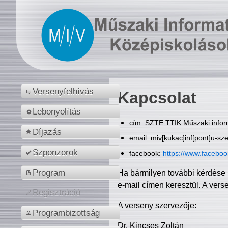
Versenyfelhívás
Kapcsolat
Lebonyolítás
cím: SZTE TTIK Műszaki inform
Díjazás
email: miv[kukac]inf[pont]u-sz
Szponzorok
facebook:
https://www.facebo
Program
Ha bármilyen további kérdése 
e-mail címen keresztül. A vers
Regisztráció
A verseny szervezője:
Programbizottság
Dr. Kincses Zoltán