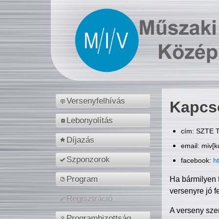
Versenyfelhívás
Kapcs
Lebonyolítás
cím: SZTE T
Díjazás
email: miv[k
Szponzorok
facebook:
h
Program
Ha bármilyen 
versenyre jó f
Regisztráció
A verseny sze
Programbizottság