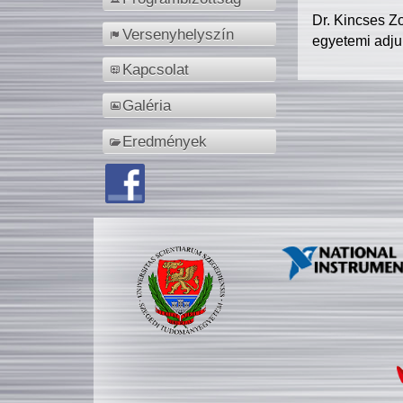
Dr. Kincses Z
Versenyhelyszín
egyetemi adju
Kapcsolat
Galéria
Eredmények