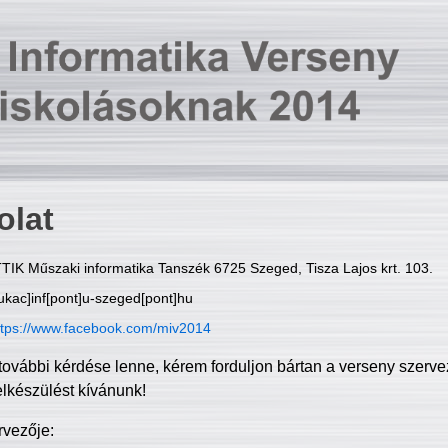
olat
TIK Műszaki informatika Tanszék 6725 Szeged, Tisza Lajos krt. 103.
ukac]inf[pont]u-szeged[pont]hu
ttps://www.facebook.com/miv2014
további kérdése lenne, kérem forduljon bártan a verseny szerve
elkészülést kívánunk!
rvezője: