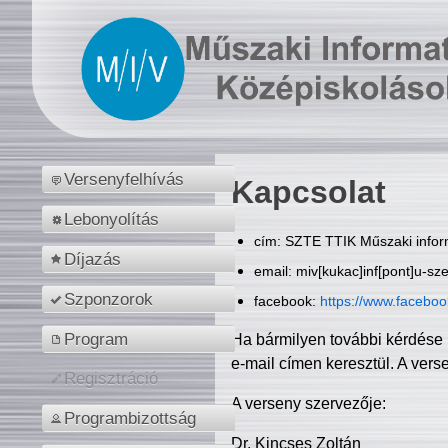
Versenyfelhívás
Kapcsolat
Lebonyolítás
cím: SZTE TTIK Műszaki inform
Díjazás
email: miv[kukac]inf[pont]u-sz
Szponzorok
facebook:
https://www.facebo
Program
Ha bármilyen további kérdése 
e-mail címen keresztül. A vers
Regisztráció
A verseny szervezője:
Programbizottság
Dr. Kincses Zoltán