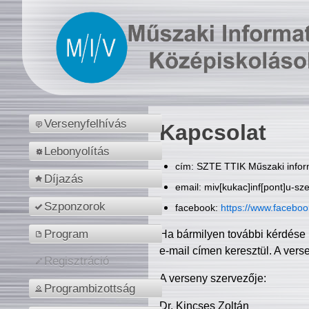
Versenyfelhívás
Kapcsolat
Lebonyolítás
cím: SZTE TTIK Műszaki inform
Díjazás
email: miv[kukac]inf[pont]u-sz
Szponzorok
facebook:
https://www.facebo
Program
Ha bármilyen további kérdése 
e-mail címen keresztül. A vers
Regisztráció
A verseny szervezője:
Programbizottság
Dr. Kincses Zoltán