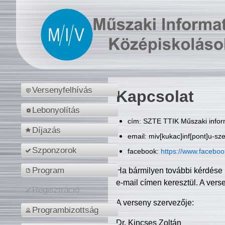
Versenyfelhívás
Kapcsolat
Lebonyolítás
cím: SZTE TTIK Műszaki inform
Díjazás
email: miv[kukac]inf[pont]u-sz
Szponzorok
facebook:
https://www.facebo
Program
Ha bármilyen további kérdése 
e-mail címen keresztül. A vers
Regisztráció
A verseny szervezője:
Programbizottság
Dr. Kincses Zoltán