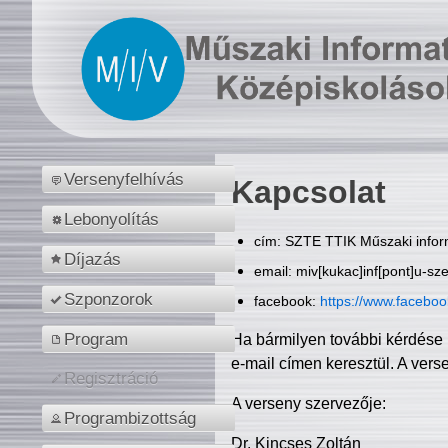
Versenyfelhívás
Kapcsolat
Lebonyolítás
cím: SZTE TTIK Műszaki inform
Díjazás
email: miv[kukac]inf[pont]u-sz
Szponzorok
facebook:
https://www.facebo
Program
Ha bármilyen további kérdése 
e-mail címen keresztül. A vers
Regisztráció
A verseny szervezője:
Programbizottság
Dr. Kincses Zoltán