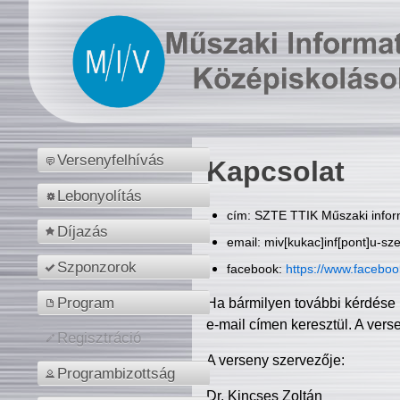
Versenyfelhívás
Kapcsolat
Lebonyolítás
cím: SZTE TTIK Műszaki inform
Díjazás
email: miv[kukac]inf[pont]u-sz
Szponzorok
facebook:
https://www.facebo
Program
Ha bármilyen további kérdése 
e-mail címen keresztül. A vers
Regisztráció
A verseny szervezője:
Programbizottság
Dr. Kincses Zoltán