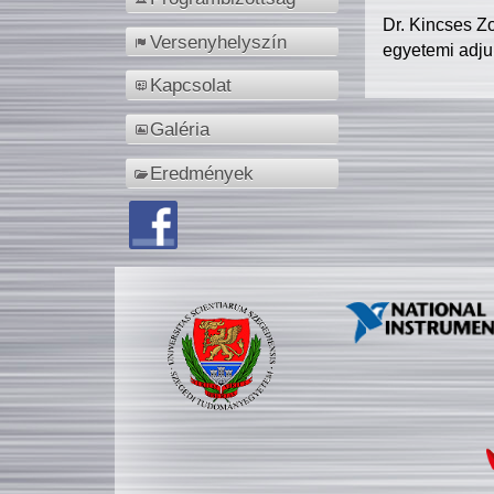
Dr. Kincses Z
Versenyhelyszín
egyetemi adju
Kapcsolat
Galéria
Eredmények