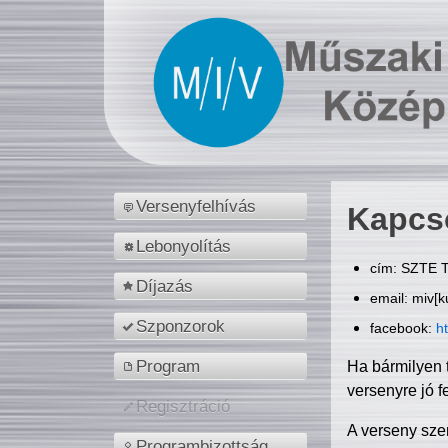
Versenyfelhívás
Kapcs
Lebonyolítás
cím: SZTE T
Díjazás
email: miv[k
Szponzorok
facebook:
h
Program
Ha bármilyen 
versenyre jó f
Regisztráció
A verseny sze
Programbizottság