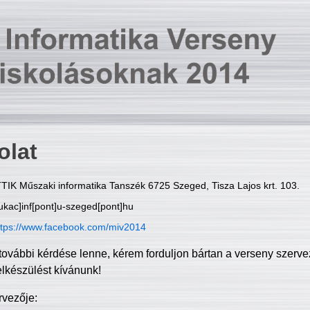
olat
TIK Műszaki informatika Tanszék 6725 Szeged, Tisza Lajos krt. 103.
ukac]inf[pont]u-szeged[pont]hu
ttps://www.facebook.com/miv2014
további kérdése lenne, kérem forduljon bártan a verseny szerve
elkészülést kívánunk!
rvezője: