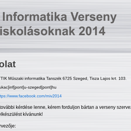
olat
TIK Műszaki informatika Tanszék 6725 Szeged, Tisza Lajos krt. 103.
ukac]inf[pont]u-szeged[pont]hu
ttps://www.facebook.com/miv2014
további kérdése lenne, kérem forduljon bártan a verseny szerve
elkészülést kívánunk!
rvezője: