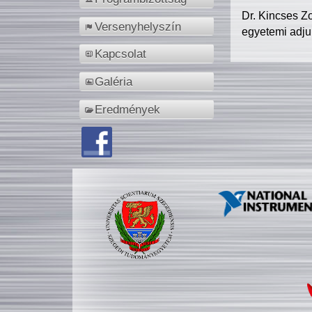
Dr. Kincses Z
Versenyhelyszín
egyetemi adju
Kapcsolat
Galéria
Eredmények