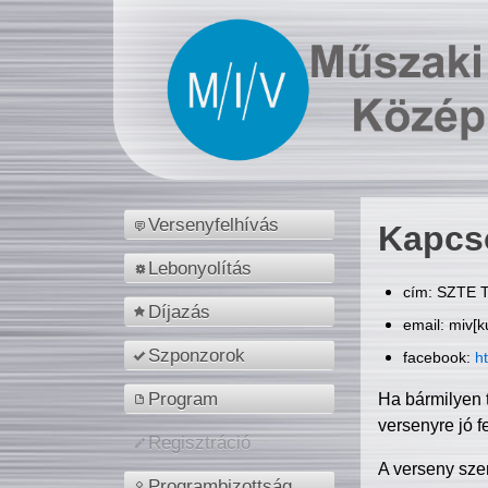
Versenyfelhívás
Kapcs
Lebonyolítás
cím: SZTE T
Díjazás
email: miv[k
Szponzorok
facebook:
h
Program
Ha bármilyen 
versenyre jó f
Regisztráció
A verseny sze
Programbizottság