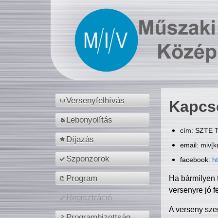
Versenyfelhívás
Kapcs
Lebonyolítás
cím: SZTE T
Díjazás
email: miv[k
Szponzorok
facebook:
h
Program
Ha bármilyen 
versenyre jó f
Regisztráció
A verseny sze
Programbizottság