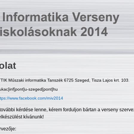
olat
TIK Műszaki informatika Tanszék 6725 Szeged, Tisza Lajos krt. 103.
ukac]inf[pont]u-szeged[pont]hu
ttps://www.facebook.com/miv2014
további kérdése lenne, kérem forduljon bártan a verseny szerve
elkészülést kívánunk!
rvezője: