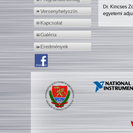
Dr. Kincses Z
Versenyhelyszín
egyetemi adju
Kapcsolat
Galéria
Eredmények