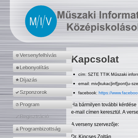
Versenyfelhívás
Kapcsolat
Lebonyolítás
cím: SZTE TTIK Műszaki inform
Díjazás
email: miv[kukac]inf[pont]u-sz
Szponzorok
facebook:
https://www.facebo
Program
Ha bármilyen további kérdése 
e-mail címen keresztül. A vers
Regisztráció
A verseny szervezője:
Programbizottság
Dr. Kincses Zoltán