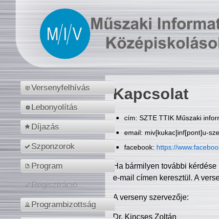
Versenyfelhívás
Kapcsolat
Lebonyolítás
cím: SZTE TTIK Műszaki inform
Díjazás
email: miv[kukac]inf[pont]u-sz
Szponzorok
facebook:
https://www.facebo
Program
Ha bármilyen további kérdése 
e-mail címen keresztül. A vers
Regisztráció
A verseny szervezője:
Programbizottság
Dr. Kincses Zoltán