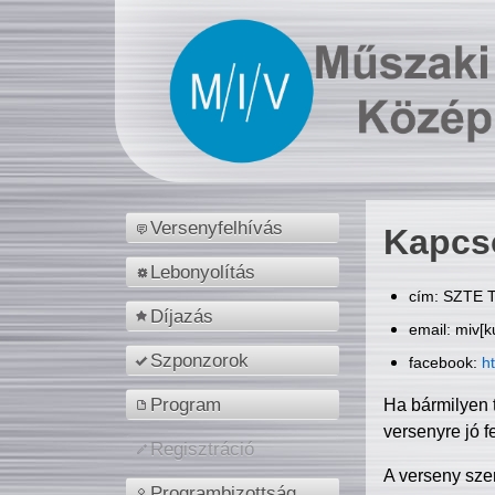
Versenyfelhívás
Kapcs
Lebonyolítás
cím: SZTE T
Díjazás
email: miv[k
Szponzorok
facebook:
h
Program
Ha bármilyen 
versenyre jó f
Regisztráció
A verseny sze
Programbizottság