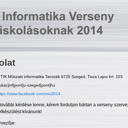
olat
TIK Műszaki informatika Tanszék 6725 Szeged, Tisza Lajos krt. 103.
ukac]inf[pont]u-szeged[pont]hu
ttps://www.facebook.com/miv2014
további kérdése lenne, kérem forduljon bártan a verseny szerve
elkészülést kívánunk!
rvezője: