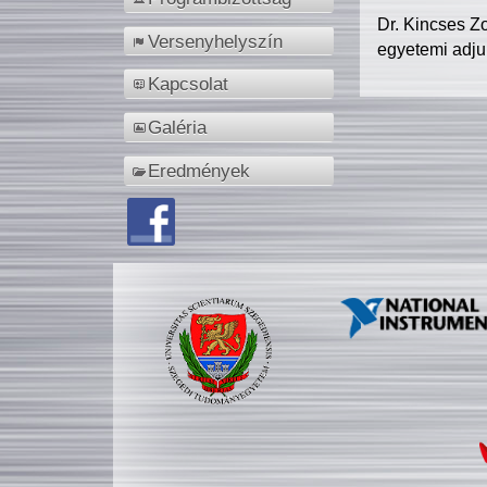
Dr. Kincses Z
Versenyhelyszín
egyetemi adju
Kapcsolat
Galéria
Eredmények