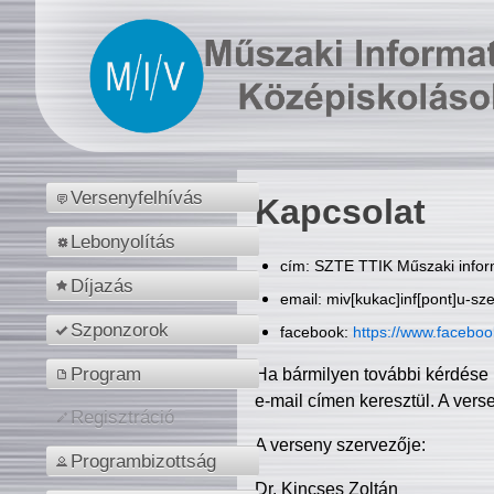
Versenyfelhívás
Kapcsolat
Lebonyolítás
cím: SZTE TTIK Műszaki inform
Díjazás
email: miv[kukac]inf[pont]u-sz
Szponzorok
facebook:
https://www.facebo
Program
Ha bármilyen további kérdése 
e-mail címen keresztül. A vers
Regisztráció
A verseny szervezője:
Programbizottság
Dr. Kincses Zoltán