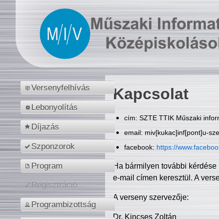
Versenyfelhívás
Kapcsolat
Lebonyolítás
cím: SZTE TTIK Műszaki inform
Díjazás
email: miv[kukac]inf[pont]u-sz
Szponzorok
facebook:
https://www.facebo
Program
Ha bármilyen további kérdése 
e-mail címen keresztül. A vers
Regisztráció
A verseny szervezője:
Programbizottság
Dr. Kincses Zoltán