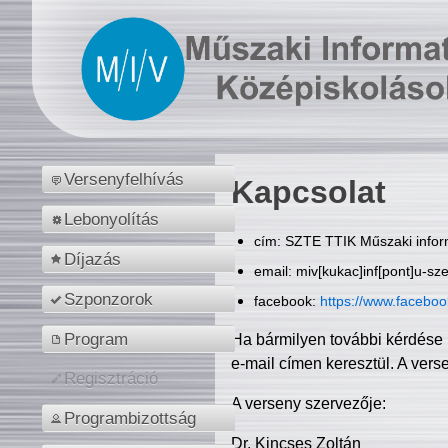
Versenyfelhívás
Kapcsolat
Lebonyolítás
cím: SZTE TTIK Műszaki inform
Díjazás
email: miv[kukac]inf[pont]u-sz
Szponzorok
facebook:
https://www.facebo
Program
Ha bármilyen további kérdése 
e-mail címen keresztül. A vers
Regisztráció
A verseny szervezője:
Programbizottság
Dr. Kincses Zoltán