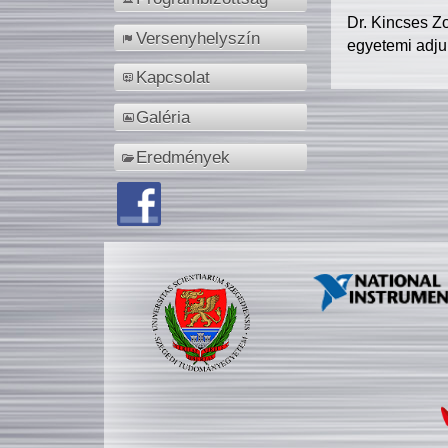
Dr. Kincses Z
Versenyhelyszín
egyetemi adju
Kapcsolat
Galéria
Eredmények