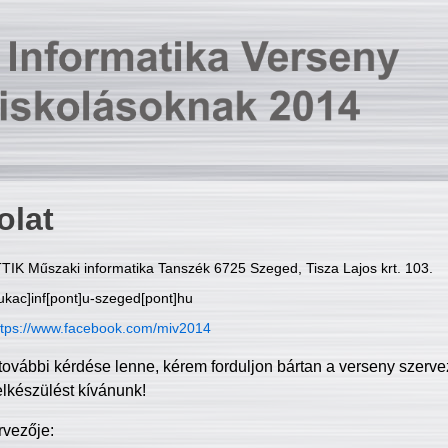
olat
TIK Műszaki informatika Tanszék 6725 Szeged, Tisza Lajos krt. 103.
ukac]inf[pont]u-szeged[pont]hu
ttps://www.facebook.com/miv2014
további kérdése lenne, kérem forduljon bártan a verseny szerve
elkészülést kívánunk!
rvezője: