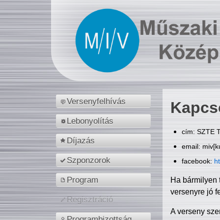
Versenyfelhívás
Kapcs
Lebonyolítás
cím: SZTE T
Díjazás
email: miv[k
Szponzorok
facebook:
h
Program
Ha bármilyen 
versenyre jó f
Regisztráció
A verseny sze
Programbizottság