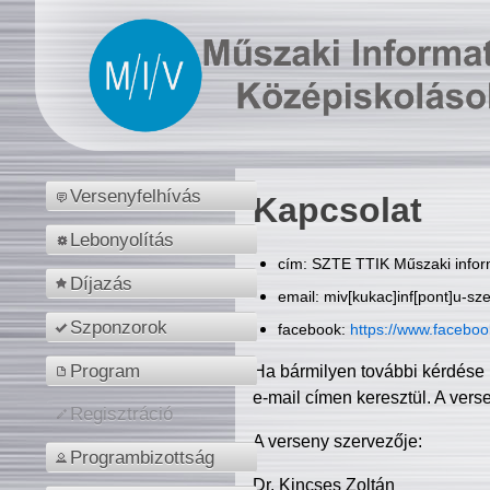
Versenyfelhívás
Kapcsolat
Lebonyolítás
cím: SZTE TTIK Műszaki inform
Díjazás
email: miv[kukac]inf[pont]u-sz
Szponzorok
facebook:
https://www.facebo
Program
Ha bármilyen további kérdése 
e-mail címen keresztül. A vers
Regisztráció
A verseny szervezője:
Programbizottság
Dr. Kincses Zoltán