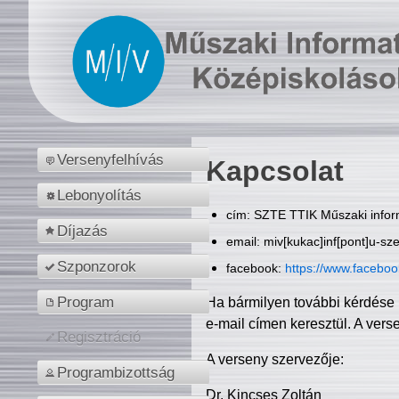
Versenyfelhívás
Kapcsolat
Lebonyolítás
cím: SZTE TTIK Műszaki inform
Díjazás
email: miv[kukac]inf[pont]u-sz
Szponzorok
facebook:
https://www.facebo
Program
Ha bármilyen további kérdése 
e-mail címen keresztül. A vers
Regisztráció
A verseny szervezője:
Programbizottság
Dr. Kincses Zoltán