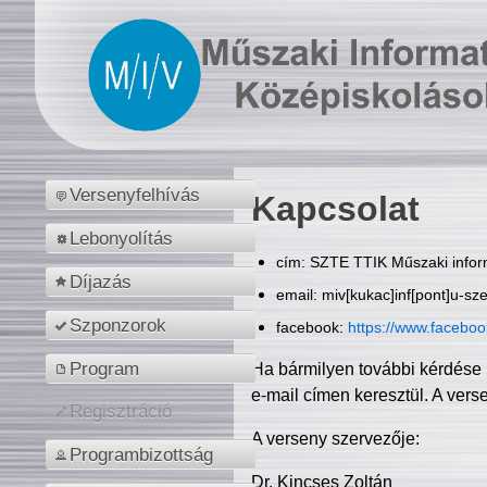
Versenyfelhívás
Kapcsolat
Lebonyolítás
cím: SZTE TTIK Műszaki inform
Díjazás
email: miv[kukac]inf[pont]u-sz
Szponzorok
facebook:
https://www.facebo
Program
Ha bármilyen további kérdése 
e-mail címen keresztül. A vers
Regisztráció
A verseny szervezője:
Programbizottság
Dr. Kincses Zoltán