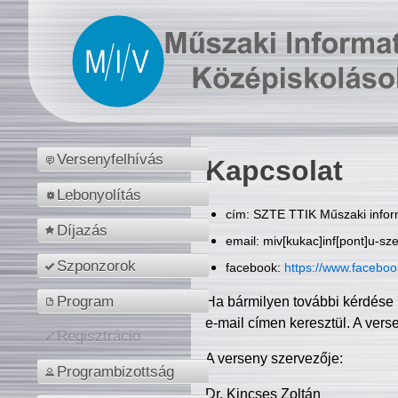
Versenyfelhívás
Kapcsolat
Lebonyolítás
cím: SZTE TTIK Műszaki inform
Díjazás
email: miv[kukac]inf[pont]u-sz
Szponzorok
facebook:
https://www.facebo
Program
Ha bármilyen további kérdése 
e-mail címen keresztül. A vers
Regisztráció
A verseny szervezője:
Programbizottság
Dr. Kincses Zoltán